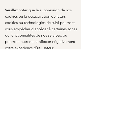
Veuillez noter que la suppression de nos
cookies ou la désactivation de futurs
cookies ou technologies de suivi pourront
vous empêcher d'accéder à certaines zones
ou fonctionnalités de nos services, ou
pourront autrement affecter négativement
votre expérience d'utilisateur.
Les liens suivants peuvent être utiles, ou
vous pouvez utiliser l'option
«
Aide
»
de
votre navigateur.
Paramètres des cookies dans Firefox
Paramètres des cookies dans Internet
Explorer
Paramètres des cookies dans Google
Chrome