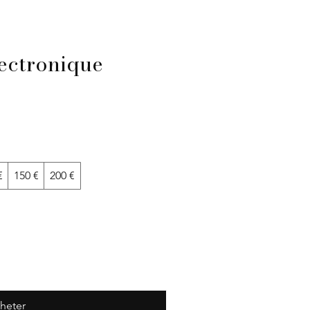
ectronique
€
150 €
200 €
heter